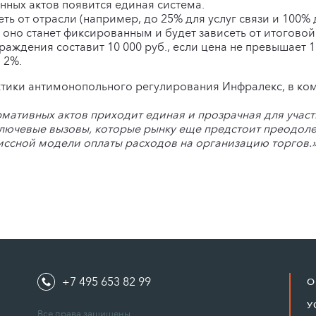
нных актов появится единая система.
ть от отрасли (например, до 25% для услуг связи и 100%
оно станет фиксированным и будет зависеть от итоговой
раждения составит 10 000 руб., если цена не превышает 1
 2%.
ктики антимонопольного регулирования Инфралекс, в ко
рмативных актов приходит единая и прозрачная для участ
лючевые вызовы, которые рынку еще предстоит преодолет
ссной модели оплаты расходов на организацию торгов.
+7 495 653 82 99
О
У
Все права защищены.