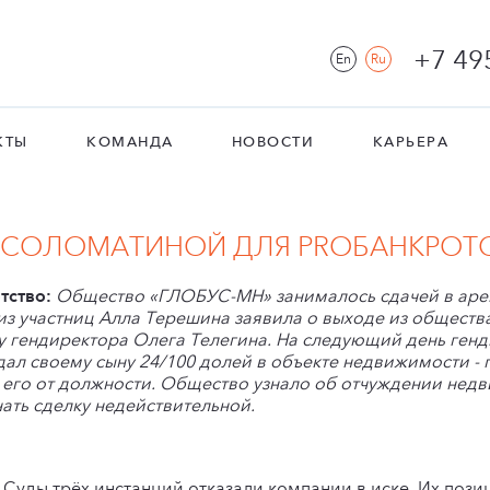
+7 49
En
Ru
КТЫ
КОМАНДА
НОВОСТИ
КАРЬЕРА
 СОЛОМАТИНОЙ ДЛЯ PROБАНКРОТ
тство:
Общество «ГЛОБУС-МН» занималось сдачей в аре
из участниц Алла Терешина заявила о выходе из общества
у гендиректора Олега Телегина. На следующий день ген
дал своему сыну 24/100 долей в объекте недвижимости - 
 его от должности. Общество узнало об отчуждении нед
ать сделку недействительной.
Суды трёх инстанций отказали компании в иске. Их позиц