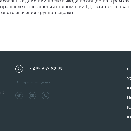
асованных действий после выхода из общества в рамках 
вора после прекращения полномочий ГД – заинтересован
ового значения крупной сделки.
+7 495 653 82 99
О
У
Все права защищены.
К
ный
Н
К
К