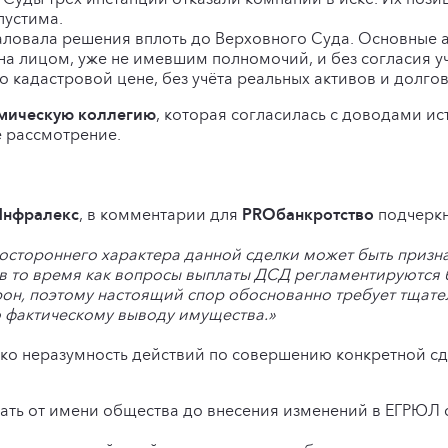
пустима.
ловала решения вплоть до Верховного Суда. Основные а
а лицом, уже не имевшим полномочий, и без согласия уч
о кадастровой цене, без учёта реальных активов и долго
мическую коллегию
, которая согласилась с доводами и
е рассмотрение.
Инфралекс
, в комментарии для
PROбанкротство
подчеркн
остороннего характера данной сделки может быть призн
в то время как вопросы выплаты ДСД регламентируются б
орон, поэтому настоящий спор обоснованно требует тща
о фактическому выводу имущества.»
лько неразумность действий по совершению конкретной с
ать от имени общества до внесения изменений в ЕГРЮЛ 