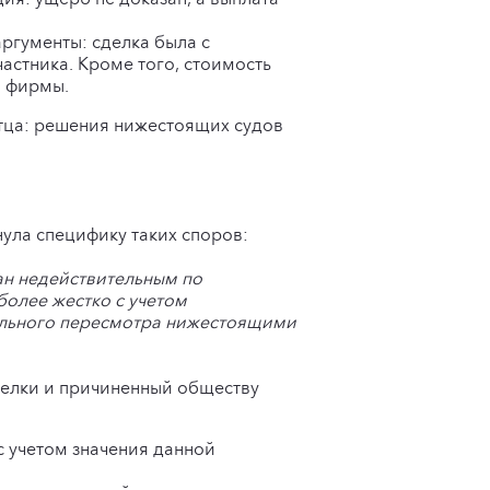
ргументы: сделка была с
астника. Кроме того, стоимость
в фирмы.
стца: решения нижестоящих судов
ула специфику таких споров:
ан недействительным по
олее жестко с учетом
тельного пересмотра нижестоящими
делки и причиненный обществу
с учетом значения данной