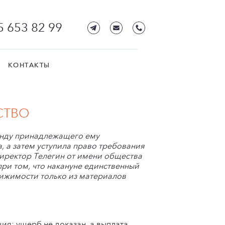
5 653 82 99
КОНТАКТЫ
СТВО
нду принадлежащего ему
, а затем уступила право требования
директор Телегин от имени общества
при том, что накануне единственный
вижимости только из материалов
ия: ущерб не доказан, а выплата