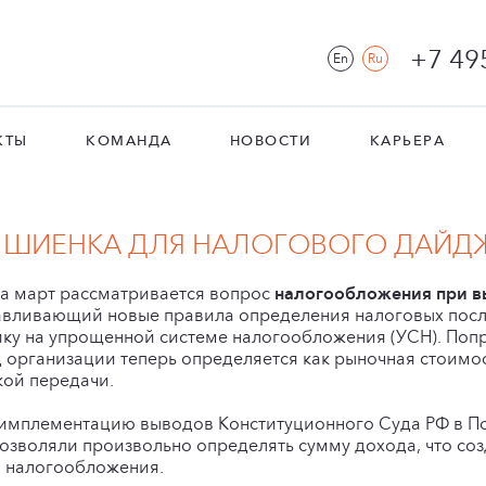
+7 49
En
Ru
КТЫ
КОМАНДА
НОВОСТИ
КАРЬЕРА
 ШИЕНКА ДЛЯ НАЛОГОВОГО ДАЙДЖ
а март рассматривается вопрос
налогообложения при в
навливающий новые правила определения налоговых пос
ку на упрощенной системе налогообложения (УСН). Попра
д организации теперь определяется как рыночная стоимо
кой передачи.
имплементацию выводов Конституционного Суда РФ в Пос
позволяли произвольно определять сумму дохода, что соз
 налогообложения.