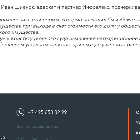
U
Иван Шиенок
, адвокат и партнер Инфралекс, подчеркива
применению этой нормы, который позволил бы избежать
мущества при выходе в счет стоимости его доли у общест
кого имущества.
ачи Конституционного суда изменение нетрадиционное 
ственном уставном капитале при выходе участника ранее
+7 495 653 82 99
О
У
Все права защищены.
К
ный