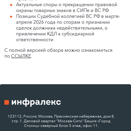
Актуальные споры о прекращении правовой
охраны товарных знаков в СИПе и ВС РФ
Позиции Судебной коллегией ВС РФ в марте-
апреле 2026 года по спорам о признании
сделок должника недействительными, о
привлечении КДЛ к субсидиарной
ответственности
С полной версией обзора можно ознакомиться
по
ССЫЛКЕ
.
123112, Россия, Москва, Пресненская набережная, дом 8,
стр. 1. Деловой квартал "Москва-Сити" Башня «Город
Столиц» северный блок 5 этаж, офис 11.