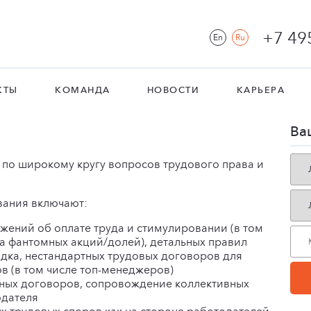
+7 49
En
Ru
КТЫ
КОМАНДА
НОВОСТИ
КАРЬЕРА
Ва
 по широкому кругу вопросов трудового права и
вания включают:
жений об оплате труда и стимулировании (в том
а фантомных акций/долей), детальных правил
дка, нестандартных трудовых договоров для
в (в том числе топ-менеджеров)
вных договоров, сопровождение коллективных
одателя