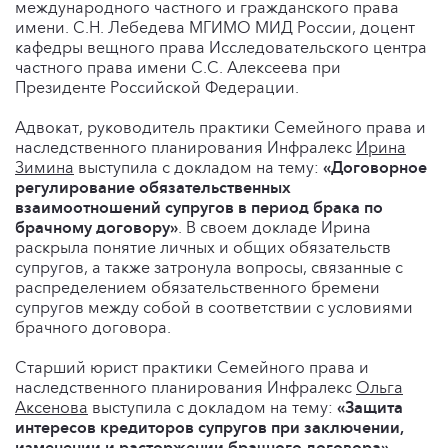
международного частного и гражданского права
имени. С.Н. Лебедева МГИМО МИД России, доцент
кафедры вещного права Исследовательского центра
частного права имени С.С. Алексеева при
Президенте Российской Федерации.
Адвокат, руководитель практики Семейного права и
наследственного планирования Инфралекс
Ирина
Зимина
выступила с докладом на тему:
«Договорное
регулирование обязательственных
взаимоотношений супругов в период брака по
брачному договору»
. В своем докладе Ирина
раскрыла понятие личных и общих обязательств
супругов, а также затронула вопросы, связанные с
распределением обязательственного бремени
супругов между собой в соответствии с условиями
брачного договора.
Старший юрист практики Семейного права и
наследственного планирования Инфралекс
Ольга
Аксенова
выступила с докладом на тему:
«Защита
интересов кредиторов супругов при заключении,
изменении и расторжении брачного договора»
.