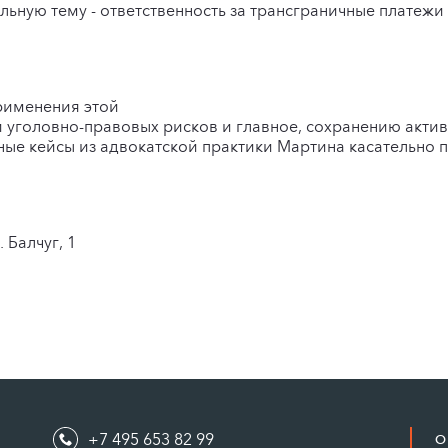
альную тему - ответственность за трансграничные платежи
рименения этой
уголовно-правовых рисков и главное, сохранению акти
ые кейсы из адвокатской практики Мартина касательно п
 Балчуг, 1
+7 495 653 82 99
О