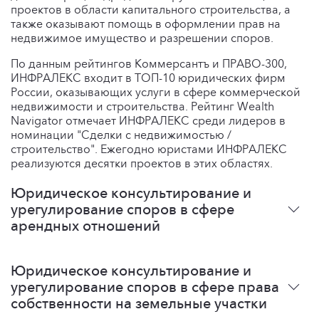
проектов в области капитального строительства, а
также оказывают помощь в оформлении прав на
недвижимое имущество и разрешении споров.
По данным рейтингов Коммерсантъ и ПРАВО-300,
ИНФРАЛЕКС входит в ТОП-10 юридических фирм
России, оказывающих услуги в сфере коммерческой
недвижимости и строительства. Рейтинг Wealth
Navigator отмечает ИНФРАЛЕКС среди лидеров в
номинации "Сделки с недвижимостью /
строительство". Ежегодно юристами ИНФРАЛЕКС
реализуются десятки проектов в этих областях.
Юридическое консультирование и
урегулирование споров в сфере
арендных отношений
Юристы ИНФРАЛЕКС имеют богатый опыт решения
Юридическое консультирование и
всего спектра вопросов арендных отношений в
урегулирование споров в сфере права
области коммерческой, офисной и складской
собственности на земельные участки
недвижимости, а также земельных участков. В